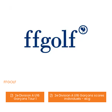
FFGOLF
2e Division A U16
2e Division A U16 Garçons scores
Garçons Tour 1
individuels - ecg