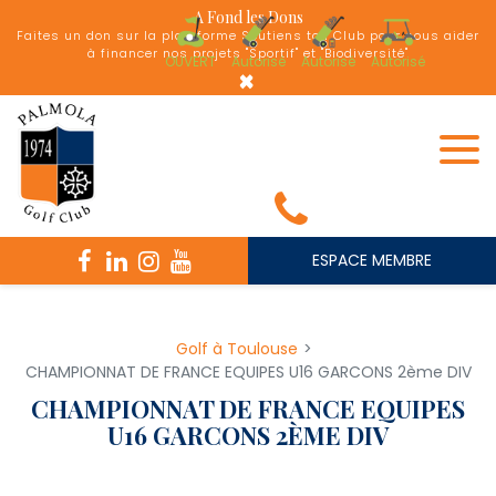
Panneau de gestion des cookies
A Fond les Dons
Faites un don sur la plateforme Soutiens ton Club pour nous aider
à financer nos projets "Sportif" et "Biodiversité"
OUVERT
Autorisé
Autorisé
Autorisé
×
ESPACE MEMBRE
Golf à Toulouse
CHAMPIONNAT DE FRANCE EQUIPES U16 GARCONS 2ème DIV
CHAMPIONNAT DE FRANCE EQUIPES
U16 GARCONS 2ÈME DIV