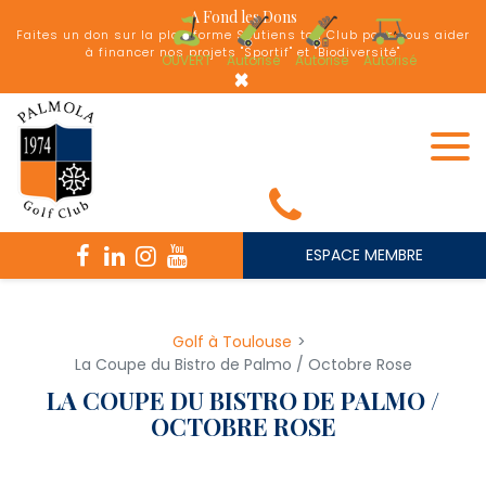
Panneau de gestion des cookies
A Fond les Dons
Faites un don sur la plateforme Soutiens ton Club pour nous aider
à financer nos projets "Sportif" et "Biodiversité"
OUVERT
Autorisé
Autorisé
Autorisé
×
ESPACE MEMBRE
Golf à Toulouse
La Coupe du Bistro de Palmo / Octobre Rose
LA COUPE DU BISTRO DE PALMO /
OCTOBRE ROSE