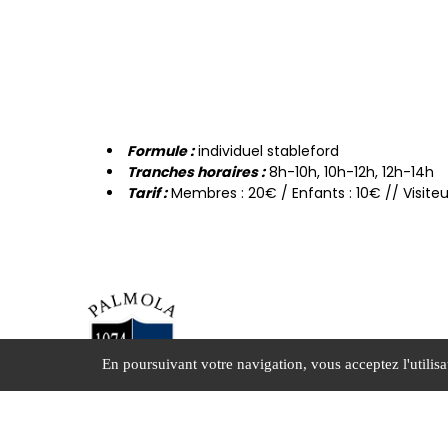
Form ule :
individuel stableford
Tranches horaires :
8h-10h, 10h-12h, 12h-14h
Tarif :
Membres : 20€ / Enfants : 10€ // Visiteu
Route d'A
En poursuivant votre navigation, vous acceptez l'utilisa