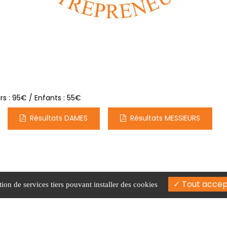
rs : 95€ / Enfants : 55€
Résultats DAMES
Résultats MESSIEURS
lbi, 31660 Buzet-sur-Tarn
05 61 84
Tout accep
tion de services tiers pouvant installer des cookies