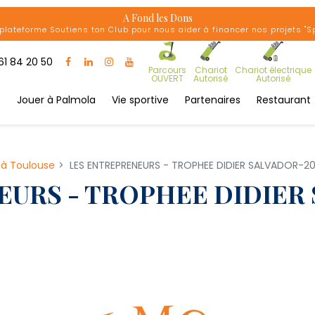
A Fond les Dons
plateforme Soutiens ton Club pour nous aider à financer nos projets "Spor
61 84 20 50
Parcours
Chariot
Chariot électrique
OUVERT
Autorisé
Autorisé
b
Jouer à Palmola
Vie sportive
Partenaires
Restaurant
 à Toulouse
LES ENTREPRENEURS - TROPHEE DIDIER SALVADOR-2
EURS - TROPHEE DIDIER