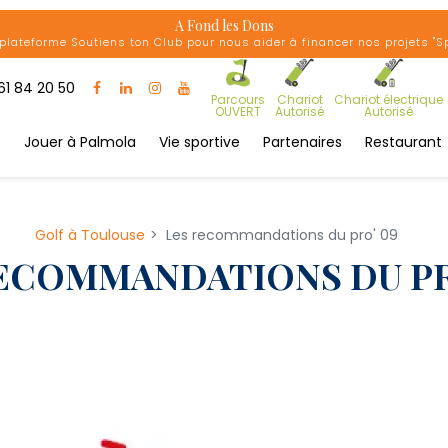
A Fond les Dons
plateforme Soutiens ton Club pour nous aider à financer nos projets "Spor
61 84 20 50
Parcours
Chariot
Chariot électrique
OUVERT
Autorisé
Autorisé
b
Jouer à Palmola
Vie sportive
Partenaires
Restaurant
Golf à Toulouse
Les recommandations du pro' 09
ECOMMANDATIONS DU PR