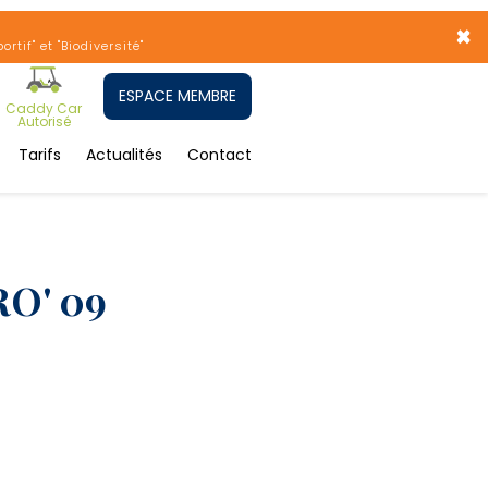
×
tif" et "Biodiversité"
ESPACE MEMBRE
Caddy Car
Autorisé
Tarifs
Actualités
Contact
O' 09