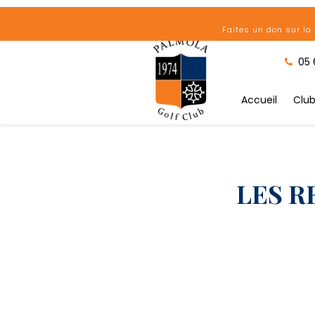
Panneau de gestion des cookies
Faites un don sur la 
05 
Accueil
Clu
LES R