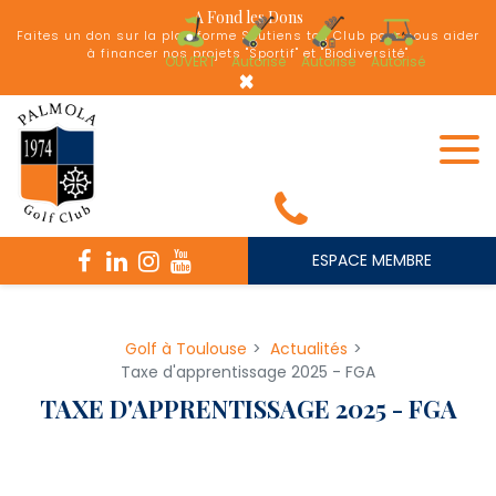
Panneau de gestion des cookies
A Fond les Dons
Faites un don sur la plateforme Soutiens ton Club pour nous aider
à financer nos projets "Sportif" et "Biodiversité"
OUVERT
Autorisé
Autorisé
Autorisé
×
ESPACE MEMBRE
Golf à Toulouse
Actualités
Taxe d'apprentissage 2025 - FGA
TAXE D'APPRENTISSAGE 2025 - FGA