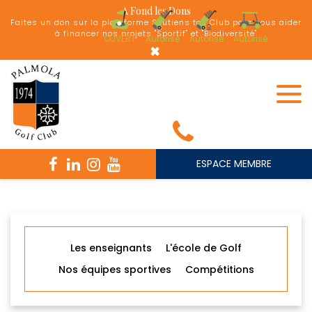
Panneau de gestion des cookies
A Fond les Dons
Faites un don sur la plateforme Soutiens ton Club pour nous aider
à financer nos projets "Sportif" et "Biodiversité"
OUVERT
Autorisé
Autorisé
Autorisé
×
ESPACE MEMBRE
Les enseignants
L'école de Golf
Nos équipes sportives
Compétitions