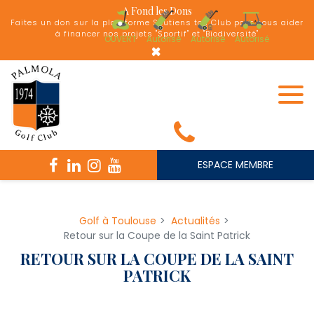
Panneau de gestion des cookies
A Fond les Dons
Faites un don sur la plateforme Soutiens ton Club pour nous aider
à financer nos projets "Sportif" et "Biodiversité"
OUVERT
Autorisé
Autorisé
Autorisé
×
ESPACE MEMBRE
Golf à Toulouse
Actualités
Retour sur la Coupe de la Saint Patrick
RETOUR SUR LA COUPE DE LA SAINT
PATRICK