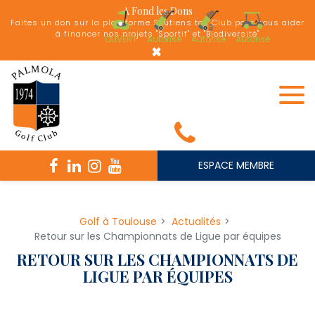
Panneau de gestion des cookies
A Fond les Dons
Faites un don sur la plateforme Soutiens ton Club pour nous aider
à financer nos projets "Sportif" et "Biodiversité"
OUVERT
Autorisé
Autorisé
Autorisé
×
ESPACE MEMBRE
Golf à Toulouse
Actualités
Retour sur les Championnats de Ligue par équipes
RETOUR SUR LES CHAMPIONNATS DE
LIGUE PAR ÉQUIPES